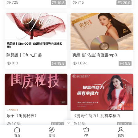
o）他(xing)愛的天花闆
鳳愛經丨愛神降臨
725
715
19.8
29.9
陳見說丨Ofun_口趣
爽經 (許佑生)有聲書mp3
810
1.09k
19.8
9.9
乐予《闺房秘技》
《提高性商力》拥有幸福力
1.06k
1.16k
19.8
19.8
首頁
發現
VIP
我的