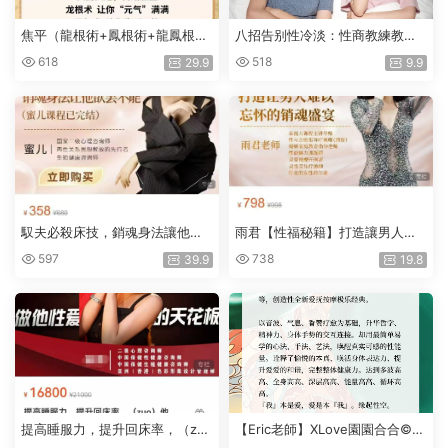
焦平（龍根術+鳳根術+龍鳳根
八招告别性冷淡：性商教練教你
術）
享受性福愉悅，點燃愛的激情
618
518
29.9
9.9
馭夫必殺床技，銷魂身法讓他欲
雨君【性福秘籍】打造讓男人難
罷不能 蜜兒
以忘懷的銷魂盛宴
597
738
39.9
19.8
提高睡服力，提升回床率，（zu
【Eric老師】XLove園園合合©龍