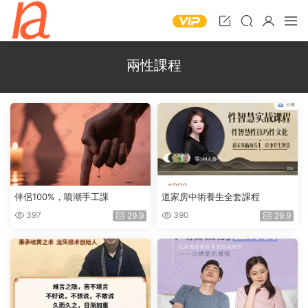
兩性課程
伴侶100%，噴潮手工課
道家房中術養生全套課程
397
390
29.9
29.9