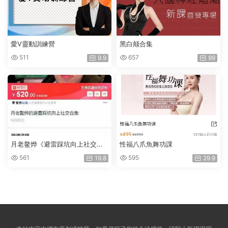
愛V靈動訓練營
黑白颠合集
511
657
9.9
99
月老鳌烨《避雷踩坑向上社交合
性福八爪魚舞功課
集》
561
595
19.8
29.9