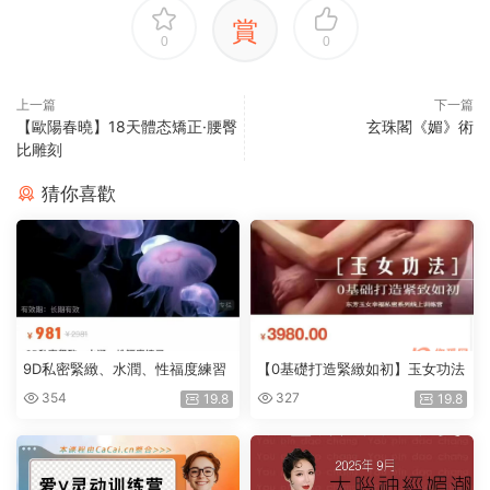
賞
0
0
上一篇
下一篇
【歐陽春曉】18天體态矯正·腰臀
玄珠閣《媚》術
比雕刻
猜你喜歡
9D私密緊緻、水潤、性福度練習
【0基礎打造緊緻如初】玉女功法
354
327
19.8
19.8