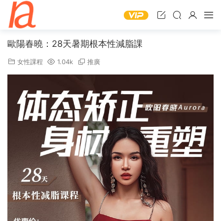
歐陽春曉：28天暑期根本性減脂課
女性課程
1.04k
推廣