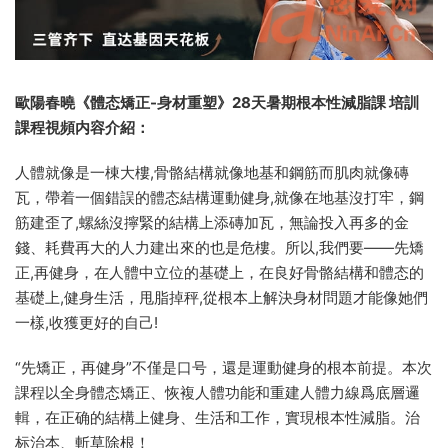
歐陽春曉《體态矯正-身材重塑》28天暑期根本性減脂課 培訓
課程視頻内容介紹：
人體就像是一棟大樓,骨骼結構就像地基和鋼筋而肌肉就像磚
瓦，帶着一個錯誤的體态結構運動健身,就像在地基沒打牢，鋼
筋建歪了,螺絲沒擰緊的結構上添磚加瓦，無論投入再多的金
錢、耗費再大的人力建出來的也是危樓。所以,我們要——先矯
正,再健身，在人體中立位的基礎上，在良好骨骼結構和體态的
基礎上,健身生活，甩脂掉秤,從根本上解決身材問題才能像她們
一樣,收獲更好的自己!
“先矯正，再健身”不僅是口号，還是運動健身的根本前提。本次
課程以全身體态矯正、恢複人體功能和重建人體力線爲底層邏
輯，在正确的結構上健身、生活和工作，實現根本性減脂。治
标治本、斬草除根！