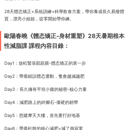
28天體态矯正+系統訓練+科學飲食方案，帶你養成長久易瘦體
質，漂亮小姐姐，從零開始帶你練。
歐陽春曉《體态矯正-身材重塑》28天暑期根本
性減脂課 課程内容目錄：
Day1：放松緊張肌筋膜-體态矯正的第一步
Day2：帶着錯誤體态運動，隻會越減越肥
Day3：長久擁有平坦小腹的秘密-核心力量
Day4：減肥路上的絆腳石-僵硬的韌帶
Day5：想建摩天大樓，首先要打好地基
Day6：帶着松散的核心減肥=減了個寂寞