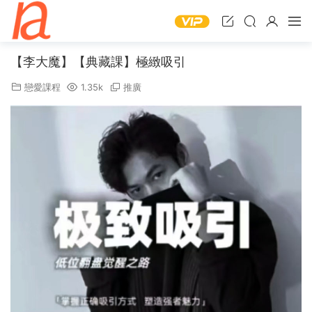
【李大魔】【典藏課】極緻吸引
戀愛課程
1.35k
推廣