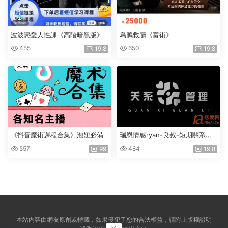
波波戀愛人性課《高階暗黑版》
烏鴉救贖《富術》
455
650
19.8
19.8
《抖音魔術課程合集》泡妞必備
瑞恩情感ryan-良叔-短期關系管
理
557
484
99
19.8
本站内容由網友原創或轉載，如果侵犯了您的合法權益，請附上版權證明