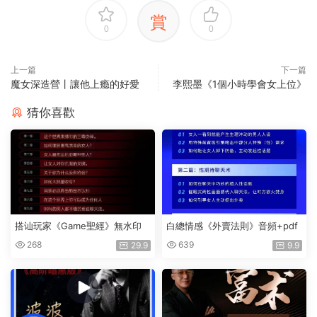
賞
0
0
上一篇
下一篇
魔女深造營丨讓他上瘾的好愛
李熙墨《1個小時學會女上位》
猜你喜歡
搭讪玩家《Game聖經》無水印
白總情感《外賣法則》音頻+pdf
268
639
29.9
9.9