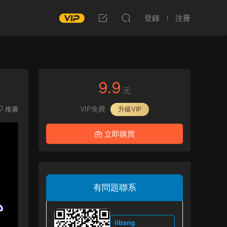
登錄
注冊
9.9
元
VIP免費
推廣
升級VIP
立即購買
有問題聯系
iibang