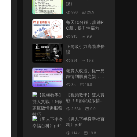
課》
998
29.9
每天10分鍾，訓練P
C肌，提升性福力
915
9.9
正向吸引力高階成長
課
891
19.8
老實人改造、從一見
鍾情到肌膚之親，怎
麽實現
3k
19.8
【視頻教學】雙人實
戰 ！9節家庭版情趣
服務技巧
2.53k
9.9
《男人下半身幸福百
科》pdf
1.14k
19.8