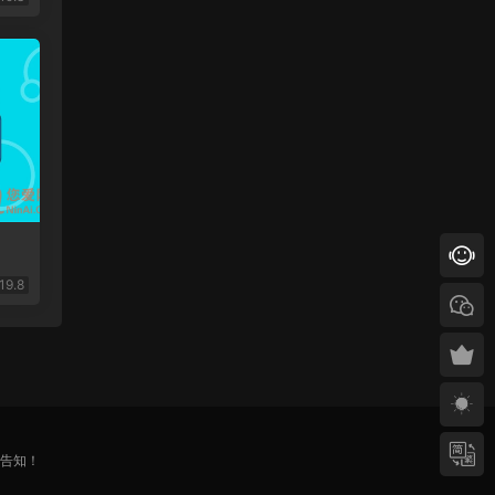
19.8
)告知！