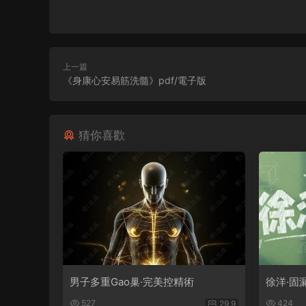
上一篇
《身康心安易筋洗髓》pdf/電子版
猜你喜歡
男子多重Gao巢·完美控精術
徐洋·固
527
424
29.9