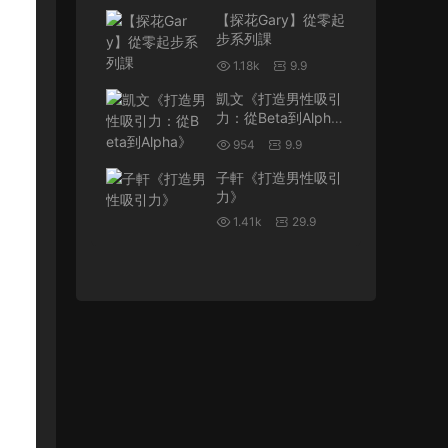
【探花Gary】從零起
步系列課
1.18k
9.9
凱文《打造男性吸引
力：從Beta到Alph
a》
954
9.9
子軒《打造男性吸引
力》
1.41k
29.9