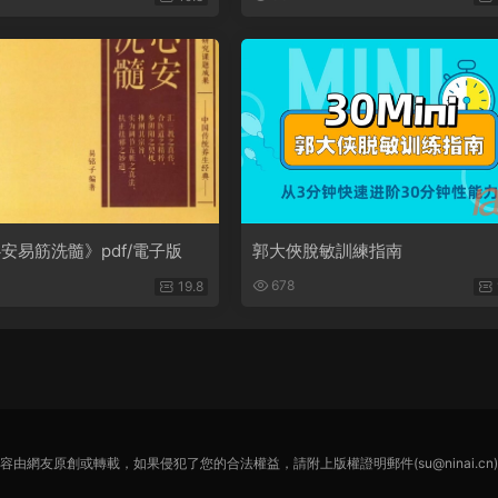
安易筋洗髓》pdf/電子版
郭大俠脫敏訓練指南
678
19.8
容由網友原創或轉載，如果侵犯了您的合法權益，請附上版權證明郵件(su@ninai.cn