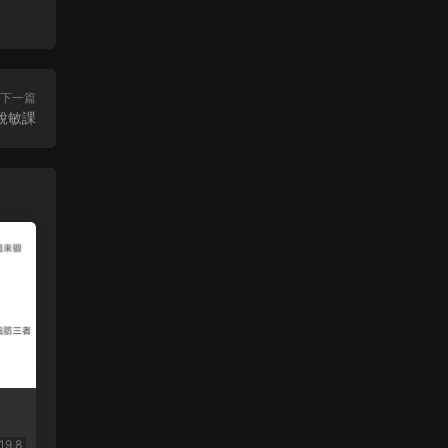
下一篇
脫敏課
19.8