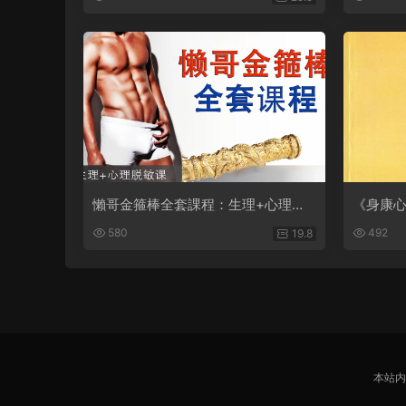
懶哥金箍棒全套課程：生理+心理脫
《身康心
敏課
580
492
19.8
本站内