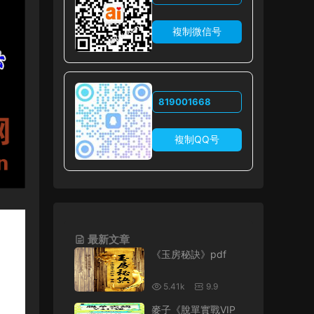
複制微信号
819001668
複制QQ号
最新文章
《玉房秘訣》pdf
5.41k
9.9
麥子《脫單實戰VIP