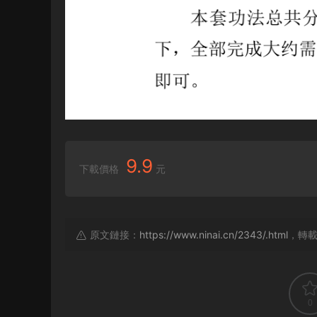
9.9
下載價格
元
原文鏈接：
https://www.ninai.cn/2343/.html
，轉
0