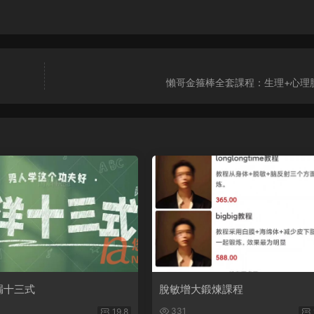
懶哥金箍棒全套課程：生理+心理
漏十三式
脫敏增大鍛煉課程
331
19.8