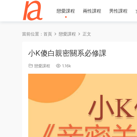
戀愛課程
兩性課程
男性課程
當前位置：
首頁
戀愛課程
正文
小K傻白親密關系必修課
戀愛課程
1.16k