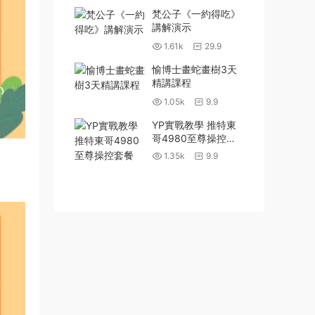
梵公子《一約得吃》
講解演示
1.61k
29.9
愉博士畫蛇畫樹3天
精講課程
1.05k
9.9
YP實戰教學 推特東
哥4980至尊操控套
餐
1.35k
9.9