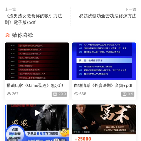
上一篇
下一篇
《渣男渣女教會你的吸引力法
易筋洗髓功全套功法修煉方法
則》電子版/pdf
猜你喜歡
搭讪玩家《Game聖經》無水印
白總情感《外賣法則》音頻+pdf
267
635
29.9
9.9