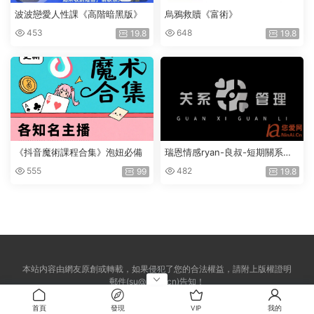
波波戀愛人性課《高階暗黑版》
烏鴉救贖《富術》
453
648
19.8
19.8
《抖音魔術課程合集》泡妞必備
瑞恩情感ryan-良叔-短期關系管
理
555
482
99
19.8
本站内容由網友原創或轉載，如果侵犯了您的合法權益，請附上版權證明
郵件(su@ninai.cn)告知！
首頁
發現
VIP
我的