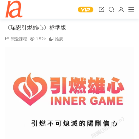
《瑞恩引燃雄心》标準版
戀愛課程
1.52k
推廣