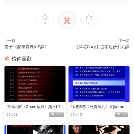
賞
0
0
上一篇
下一篇
麥子《脫單實戰VIP課》
【探花Gary】從零起步系列課
猜你喜歡
搭讪玩家《Game聖經》無水印
白總情感《外賣法則》音頻+pdf
268
640
29.9
9.9