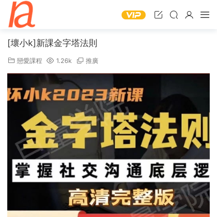
[壞小k]新課金字塔法則
戀愛課程
1.26k
推廣