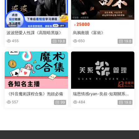
波波戀愛人性課《高階暗黑版》
烏鴉救贖《富術》
455
650
19.8
19.8
《抖音魔術課程合集》泡妞必備
瑞恩情感ryan-良叔-短期關系管
理
557
484
99
19.8