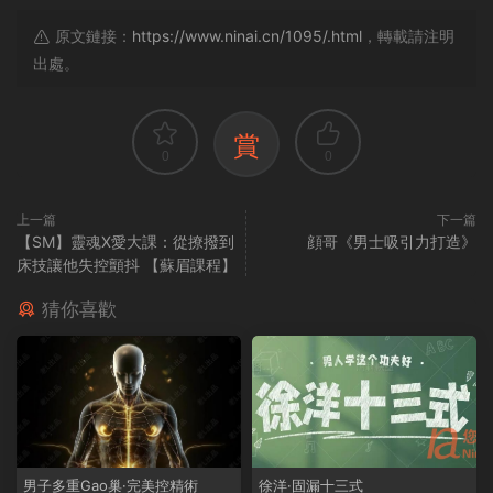
原文鏈接：
https://www.ninai.cn/1095/.html
，轉載請注明
出處。
賞
0
0
上一篇
下一篇
【SM】靈魂X愛大課：從撩撥到
顔哥《男士吸引力打造》
床技讓他失控顫抖 【蘇眉課程】
猜你喜歡
男子多重Gao巢·完美控精術
徐洋·固漏十三式