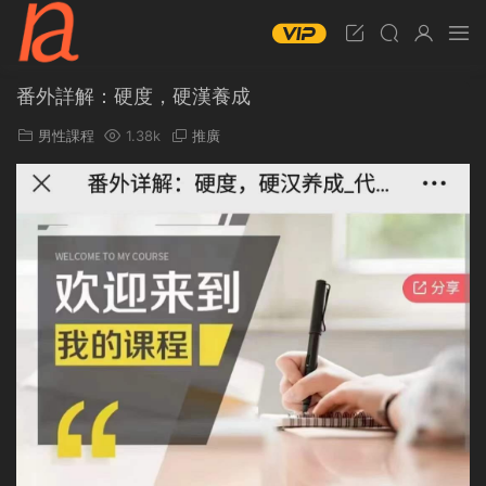
番外詳解：硬度，硬漢養成
男性課程
1.38k
推廣