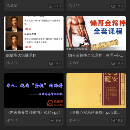
529
425
29.9
19.8
脫敏增大鍛煉課程
懶哥金箍棒全套課程：生理+心理
脫敏課
332
580
19.8
19.8
《内家拳養腎壯陽功》視頻+pdf
《身康心安易筋洗髓》pdf/電子
版
513
493
9.9
19.8