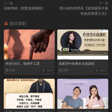
上一篇
下一篇
佳峰導師《戀愛底層邏輯》
黑白颠性商學苑【親密關系中最
有效的溝通方法】
猜你喜歡
伴侶100%，噴潮手工課
道家房中術養生全套課程
392
387
29.9
29.9