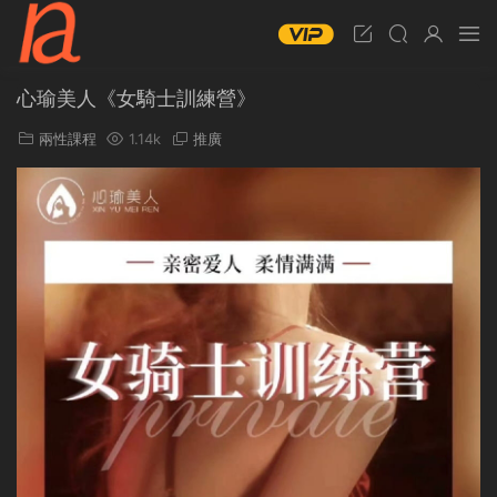
心瑜美人《女騎士訓練營》
兩性課程
1.14k
推廣