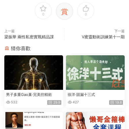
賞
0
0
上一篇
下一篇
梁振華 兩性私密實戰精品課
V蜜靈動術訓練第十一期
猜你喜歡
男子多重Gao巢·完美控精術
徐洋·固漏十三式
532
427
29.9
19.8