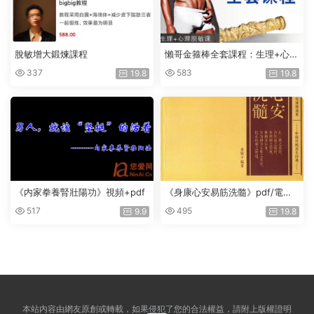
脫敏增大鍛煉課程
懶哥金箍棒全套課程：生理+心理
脫敏課
337
583
19.8
19.8
《内家拳養腎壯陽功》視頻+pdf
《身康心安易筋洗髓》pdf/電子
版
517
495
9.9
19.8
本站内容由網友原創或轉載，如果侵犯了您的合法權益，請附上版權證明