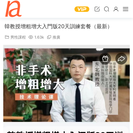
韓教授增粗增大入門版20天訓練套餐（最新）
男性課程
1.63k
推廣