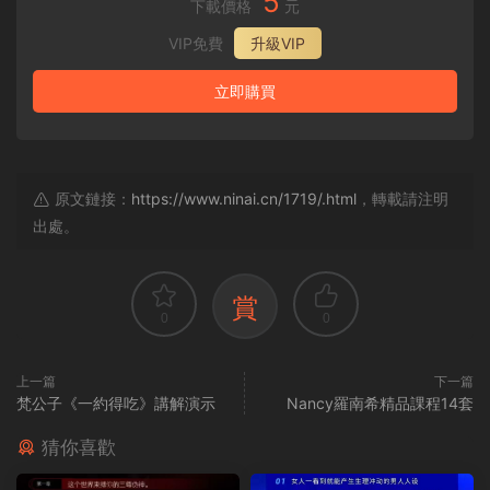
5
下載價格
元
VIP免費
升級VIP
立即購買
原文鏈接：
https://www.ninai.cn/1719/.html
，轉載請注明
出處。
賞
0
0
上一篇
下一篇
梵公子《一約得吃》講解演示
Nancy羅南希精品課程14套
猜你喜歡