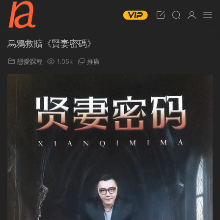
烏鴉救贖《賢妻密碼》
戀愛課程
1.05k
推廣