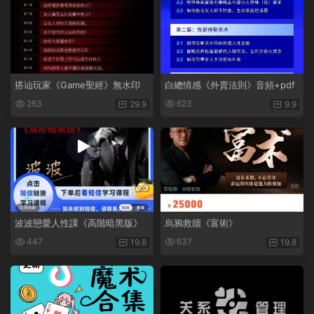
搭讪玩家《Game聖經》無水印
白總情感《外賣法則》音頻+pdf
263
623
29.9
9.9
波波戀愛人性課《高階暗黑版》
烏鴉救贖《富術》
447
637
19.8
19.8