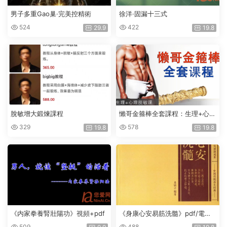
男子多重Gao巢·完美控精術
徐洋·固漏十三式
524
422
29.9
19.8
脫敏增大鍛煉課程
懶哥金箍棒全套課程：生理+心理
脫敏課
329
578
19.8
19.8
《内家拳養腎壯陽功》視頻+pdf
《身康心安易筋洗髓》pdf/電子
版
509
488