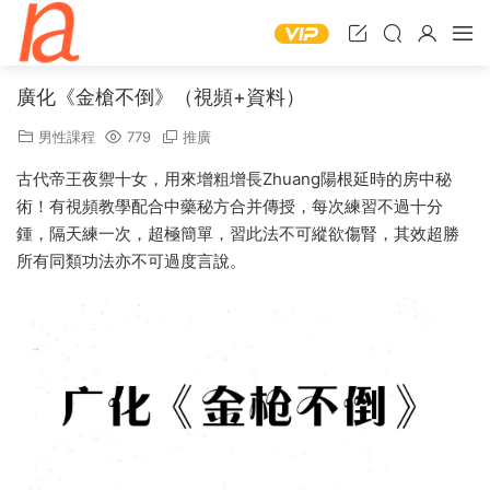
廣化《金槍不倒》（視頻+資料）
男性課程
779
推廣
古代帝王夜禦十女，用來增粗增長Zhuang陽根延時的房中秘
術！有視頻教學配合中藥秘方合并傳授，每次練習不過十分
鍾，隔天練一次，超極簡單，習此法不可縱欲傷腎，其效超勝
所有同類功法亦不可過度言說。