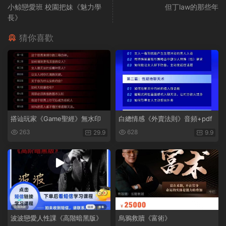
小鲸戀愛班 校園把妹《魅力學
但丁law的那些年
長》
猜你喜歡
搭讪玩家《Game聖經》無水印
白總情感《外賣法則》音頻+pdf
263
628
29.9
9.9
波波戀愛人性課《高階暗黑版》
烏鴉救贖《富術》