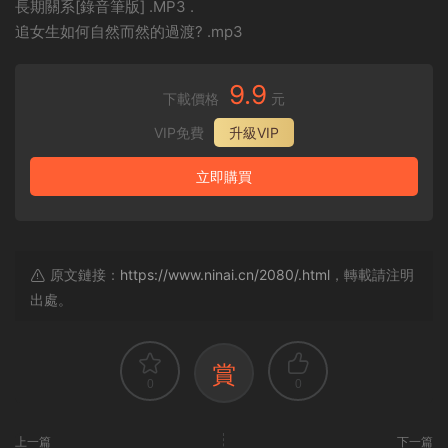
長期關系[錄音筆版] .MP3 .
追女生如何自然而然的過渡? .mp3
9.9
下載價格
元
VIP免費
升級VIP
立即購買
原文鏈接：
https://www.ninai.cn/2080/.html
，轉載請注明
出處。
賞
0
0
上一篇
下一篇