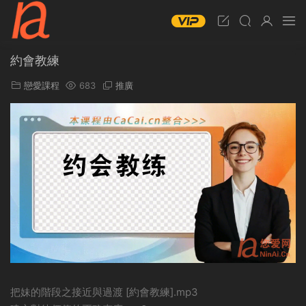
約會教練
戀愛課程
683
推廣
把妹的階段之接近與過渡 [約會教練].mp3