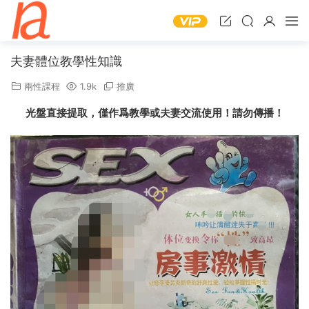
夫妻體位教學性知識
兩性課程
1.9k
推廣
光盤直接提取，僅作爲教學或夫妻交流使用！請勿傳播！