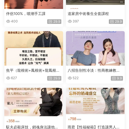
伴侶100%，噴潮手工課
道家房中術養生全套課程
400
397
29.9
29.9
焦平（龍根術+鳳根術+龍鳳根
八招告别性冷淡：性商教練教你
術）
享受性福愉悅，點燃愛的激情
627
522
29.9
9.9
馭夫必殺床技，銷魂身法讓他欲
雨君【性福秘籍】打造讓男人難