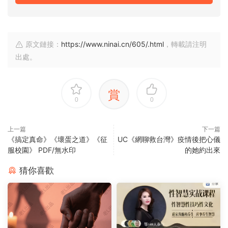
原文鏈接：
https://www.ninai.cn/605/.html
，轉載請注明
出處。
賞
0
0
上一篇
下一篇
《搞定真命》《壞蛋之道》《征
UC《網聊救台灣》疫情後把心儀
服校園》 PDF/無水印
的她約出來
猜你喜歡