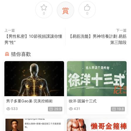
賞
0
0
上一篇
下一篇
【男性私密】10節視頻課讓你懂
【易筋洗髓】男神培養計劃 易筋
男“性”
第三階段
猜你喜歡
男子多重Gao巢·完美控精術
徐洋·固漏十三式
533
431
29.9
19.8