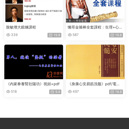
脫敏增大鍛煉課程
懶哥金箍棒全套課程：生理+心理
脫敏課
339
587
19.8
19.8
《内家拳養腎壯陽功》視頻+pdf
《身康心安易筋洗髓》pdf/電子
版
518
497
9.9
19.8