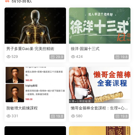
猜你喜歡
男子多重Gao巢·完美控精術
徐洋·固漏十三式
529
424
29.9
19.8
脫敏增大鍛煉課程
懶哥金箍棒全套課程：生理+心理
脫敏課
331
580
19.8
19.8