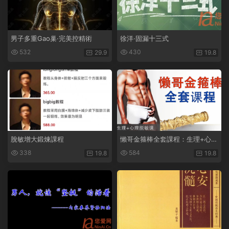
男子多重Gao巢·完美控精術
徐洋·固漏十三式
532
430
29.9
19.8
脫敏增大鍛煉課程
懶哥金箍棒全套課程：生理+心理
脫敏課
338
584
19.8
19.8