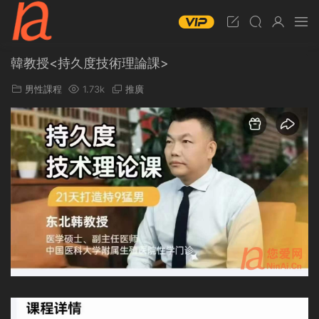
韓教授<持久度技術理論課>
男性課程
1.73k
推廣