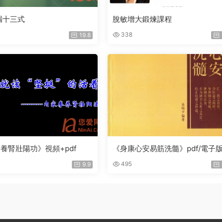
漏十三式
脫敏增大鍛煉課程
338
19.8
養腎壯陽功》視頻+pdf
《身康心安易筋洗髓》pdf/電子
495
9.9