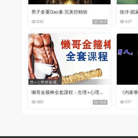
男子多重Gao巢·完美控精術
徐洋·固
532
427
29.9
懶哥金箍棒全套課程：生理+心理脫
《内家拳
敏課
583
517
19.8