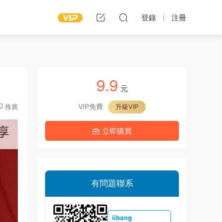
登錄
注冊
9.9
元
VIP免費
推廣
升級VIP
立即購買
有問題聯系
iibang