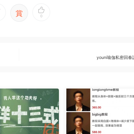
賞
0
youni瑜伽私密回