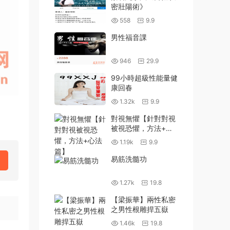
密壯陽術》
558
9.9
男性福音課
946
29.9
99小時超級性能量健
康回春
1.32k
9.9
對視無懼【針對對視
被視恐懼，方法+心
法篇】
1.19k
9.9
易筋洗髓功
1.27k
19.8
【梁振華】兩性私密
之男性根雕捍五嶽
1.46k
19.8