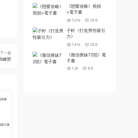
《戀愛攻略》視頻
+電子書
1.01k
29.9
子軒《打造男性吸引
力》
1.41k
29.9
下一篇
《微信撩妹72招》電
春訓練營
子書
1.2k
9.9