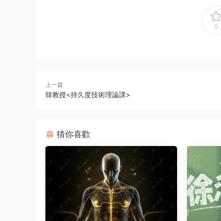
0
上一篇
韓教授<持久度技術理論課>
猜你喜歡