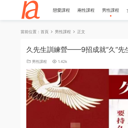
戀愛課程
兩性課程
男性課程
當前位置：
首頁
男性課程
正文
久先生訓練營——9招成就“久”先
男性課程
1.42k