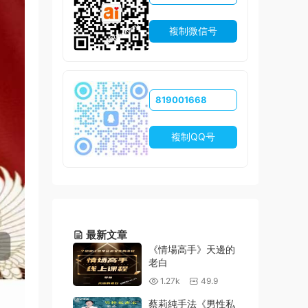
複制微信号
819001668
複制QQ号
最新文章
《情場高手》天邊的
老白
1.27k
49.9
蔡莉純手法《男性私